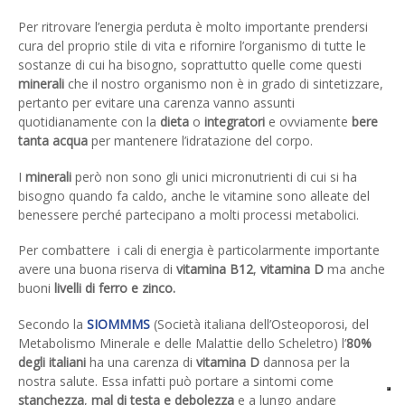
Per ritrovare l’energia perduta è molto importante prendersi
cura del proprio stile di vita e rifornire l’organismo di tutte le
sostanze di cui ha bisogno, soprattutto quelle come questi
minerali
che il nostro organismo non è in grado di sintetizzare,
pertanto per evitare una carenza vanno assunti
quotidianamente con la
dieta
o
integratori
e ovviamente
bere
tanta acqua
per mantenere l’idratazione del corpo.
I
minerali
però non sono gli unici micronutrienti di cui si ha
bisogno quando fa caldo, anche le vitamine sono alleate del
benessere perché partecipano a molti processi metabolici.
Per combattere i cali di energia è particolarmente importante
avere una buona riserva di
vitamina B12
,
vitamina D
ma anche
buoni
livelli di ferro e zinco.
Secondo la
SIOMMMS
(Società italiana dell’Osteoporosi, del
Metabolismo Minerale e delle Malattie dello Scheletro) l’
80%
degli italiani
ha una carenza di
vitamina D
dannosa per la
nostra salute. Essa infatti può portare a sintomi come
stanchezza
,
mal di testa e debolezza
e a lungo andare