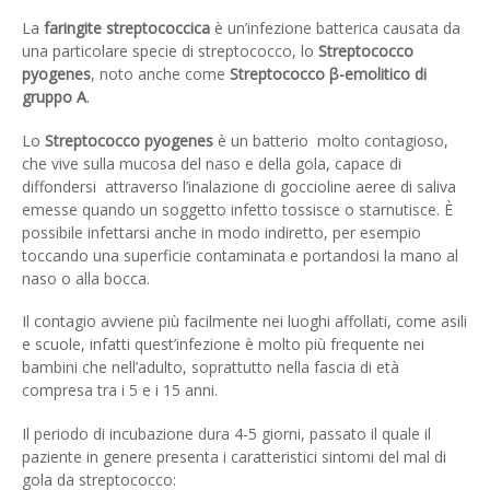
La
faringite streptococcica
è un’infezione batterica causata da
una particolare specie di streptococco, lo
Streptococco
pyogenes
, noto anche come
Streptococco β-emolitico di
gruppo A
.
Lo
Streptococco pyogenes
è un batterio molto contagioso,
che vive sulla mucosa del naso e della gola, capace di
diffondersi attraverso l’inalazione di goccioline aeree di saliva
emesse quando un soggetto infetto tossisce o starnutisce. È
possibile infettarsi anche in modo indiretto, per esempio
toccando una superficie contaminata e portandosi la mano al
naso o alla bocca.
Il contagio avviene più facilmente nei luoghi affollati, come asili
e scuole, infatti quest’infezione è molto più frequente nei
bambini che nell’adulto, soprattutto nella fascia di età
compresa tra i 5 e i 15 anni.
Il periodo di incubazione dura 4-5 giorni, passato il quale il
paziente in genere presenta i caratteristici sintomi del mal di
gola da streptococco: