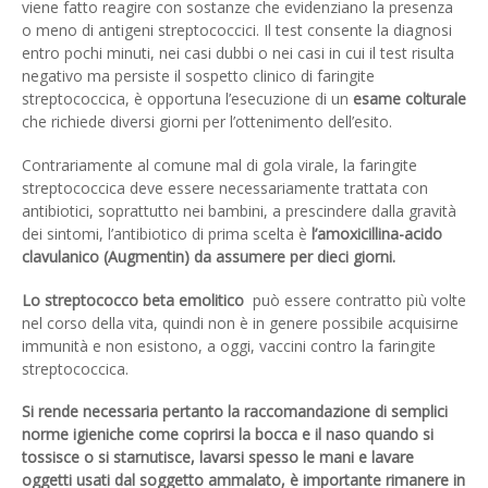
viene fatto reagire con sostanze che evidenziano la presenza
o meno di antigeni streptococcici. Il test consente la diagnosi
entro pochi minuti, nei casi dubbi o nei casi in cui il test risulta
negativo ma persiste il sospetto clinico di faringite
streptococcica, è opportuna l’esecuzione di un
esame colturale
che richiede diversi giorni per l’ottenimento dell’esito.
Contrariamente al comune mal di gola virale, la faringite
streptococcica deve essere necessariamente trattata con
antibiotici, soprattutto nei bambini, a prescindere dalla gravità
dei sintomi, l’antibiotico di prima scelta è
l’amoxicillina-acido
clavulanico (Augmentin) da assumere per dieci giorni.
Lo streptococco beta emolitico
può essere contratto più volte
nel corso della vita, quindi non è in genere possibile acquisirne
immunità e non esistono, a oggi, vaccini contro la faringite
streptococcica.
Si rende necessaria pertanto la raccomandazione di semplici
norme igieniche come coprirsi la bocca e il naso quando si
tossisce o si starnutisce, lavarsi spesso le mani e lavare
oggetti usati dal soggetto ammalato, è importante rimanere in