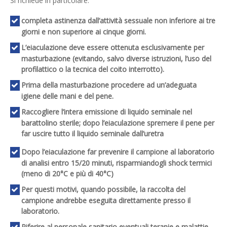
Si richiede in particolare:
completa astinenza dall’attività sessuale non inferiore ai tre
giorni e non superiore ai cinque giorni.
L’eiaculazione deve essere ottenuta esclusivamente per
masturbazione (evitando, salvo diverse istruzioni, l’uso del
profilattico o la tecnica del coito interrotto).
Prima della masturbazione procedere ad un’adeguata
igiene delle mani e del pene.
Raccogliere l’intera emissione di liquido seminale nel
barattolino sterile; dopo l’eiaculazione spremere il pene per
far uscire tutto il liquido seminale dall’uretra
Dopo l’eiaculazione far prevenire il campione al laboratorio
di analisi entro 15/20 minuti, risparmiandogli shock termici
(meno di 20°C e più di 40°C)
Per questi motivi, quando possibile, la raccolta del
campione andrebbe eseguita direttamente presso il
laboratorio.
Riferire al personale sanitario eventuali terapie e malattie