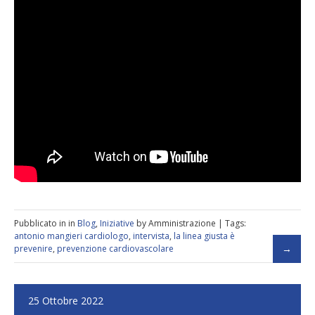
Pubblicato in in
Blog
,
Iniziative
by Amministrazione | Tags:
antonio mangieri cardiologo
,
intervista
,
la linea giusta è
prevenire
,
prevenzione cardiovascolare
25 Ottobre 2022