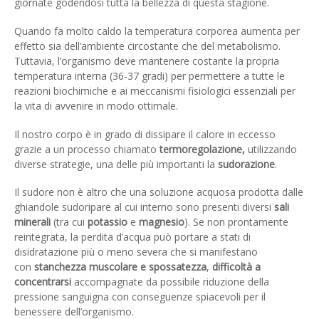
giornate godendosi tutta la bellezza di questa stagione.
Quando fa molto caldo la temperatura corporea aumenta per
effetto sia dell’ambiente circostante che del metabolismo.
Tuttavia, l’organismo deve mantenere costante la propria
temperatura interna (36-37 gradi) per permettere a tutte le
reazioni biochimiche e ai meccanismi fisiologici essenziali per
la vita di avvenire in modo ottimale.
Il nostro corpo è in grado di dissipare il calore in eccesso
grazie a un processo chiamato
termoregolazione,
utilizzando
diverse strategie, una delle più importanti la
sudorazione
.
Il sudore non è altro che una soluzione acquosa prodotta dalle
ghiandole sudoripare al cui interno sono presenti diversi
sali
minerali
(tra cui
potassio
e
magnesio
). Se non prontamente
reintegrata, la perdita d’acqua può portare a stati di
disidratazione più o meno severa che si manifestano
con
stanchezza muscolare e spossatezza
,
difficoltà a
concentrarsi
accompagnate da possibile riduzione della
pressione sanguigna con conseguenze spiacevoli per il
benessere dell’organismo.