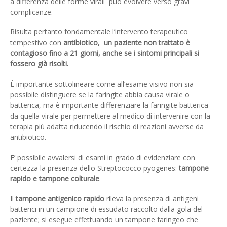
a differenza delle forme virali può evolvere verso gravi
complicanze.
Risulta pertanto fondamentale l’intervento terapeutico
tempestivo con
antibiotico,
un paziente non trattato è
contagioso fino a 21 giorni, anche se i sintomi principali si
fossero già risolti.
È importante sottolineare come all’esame visivo non sia
possibile distinguere se la faringite abbia causa virale o
batterica, ma è importante differenziare la faringite batterica
da quella virale per permettere al medico di intervenire con la
terapia più adatta riducendo il rischio di reazioni avverse da
antibiotico.
E’ possibile avvalersi di esami in grado di evidenziare con
certezza la presenza dello Streptococco pyogenes:
tampone
rapido e tampone colturale
.
Il
tampone antigenico rapido
rileva la presenza di antigeni
batterici in un campione di essudato raccolto dalla gola del
paziente; si esegue effettuando un tampone faringeo che