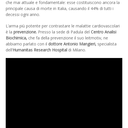
che mai attuale e fondamentale: esse costituiscono ancora la
principale causa di morte in Italia, causando il 44% di tutti i
decessi ogni anno.
L’arma più potente per contrastare le malattie cardiovascolari
è la
prevenzione.
Presso la sede di Padula del
Centro Analisi
Biochimica,
che fa della prevenzione il suo leitmotiv, ne
abbiamo parlato con il
dottore Antonio Mangieri,
specialista
dell’
Humanitas Research Hospital
di Milano.