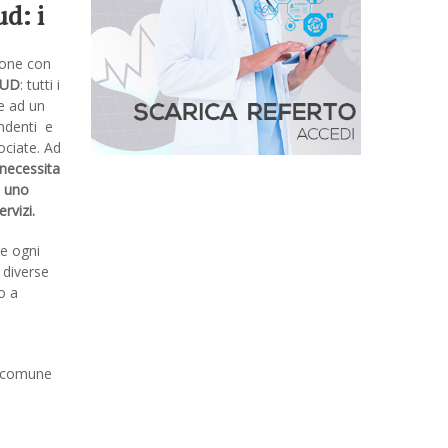
d: i
rezzi
ione con
 i
SUD
: tutti i
ti
ne ad un
endenti e
iende
sociate. Ad
 necessita
i uno
ervizi.
re ogni
 diverse
o a
r comune