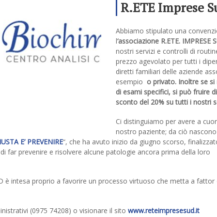
R.ETE Imprese Su
nostri servizi a p
Abbiamo stipulato una convenz
agevolati per tutti
l
‘associazione R.ETE. IMPRESE 
dipendenti e diret
nostri servizi e controlli di routi
prezzo agevolato per tutti i dip
familiari delle az
diretti familiari delle aziende as
associate
esempio
o privato. Inoltre se si
di esami specifici, si può fruire d
sconto del 20% su tutti i nostri s
Ci distinguiamo per avere a cuo
nostro paziente; da ciò nascono
IUSTA E’ PREVENIRE
“, che ha avuto inizio da giugno scorso, finalizzat
o di far prevenire e risolvere alcune patologie ancora prima della loro
è intesa proprio a favorire un processo virtuoso che metta a fatto
inistrativi (0975 74208) o visionare il sito
www.reteimpresesud.it