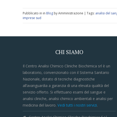
Pubblicato in in
Blog
by Amministrazione | Tags:
analisi del sa
imprese sud
CHI SIAMO
Il Centro Analisi Chimico Cliniche Biochimica srl è un
laboratorio, convenzionato con il Sistema Sanitario
Nazionale, dotato di tecniche diagnostiche
all’avanguardia a garanzia di una elevata qualità del
servizio offerto. Si effettuano esami del sangue e
analisi cliniche, analisi chimico ambientali e analisi per
medicina del lavoro.
Vedi tutti i nostri servizi
.