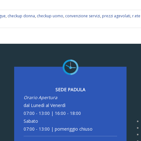
ngue
,
checkup donna
,
checkup uomo
,
convenzione servizi
,
prezzi agevolati
,
r.ete
SEDE PADULA
Orario Apertura
dal Lunedì al Venerdì
07:00 - 13:00 | 16:00 - 18:00
Sabato
07:00 - 13:00 | pomeriggio chiuso