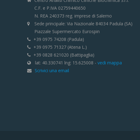
Centro Analisi Chimico Cliniche Biochimica S.r.l.
C.F. e P.IVA 02759440650
N. REA 240373 reg. imprese di Salerno
Sede principale: Via Nazionale 84034 Padula (SA)
Piazzale Supermercato Eurospin
+39 0975 74208 (Padula)
+39 0975 71327 (Atena L.)
+39 0828 621020 (Battipaglia)
lat: 40.330741 lng: 15.625008 -
vedi mappa
Scrivici una email