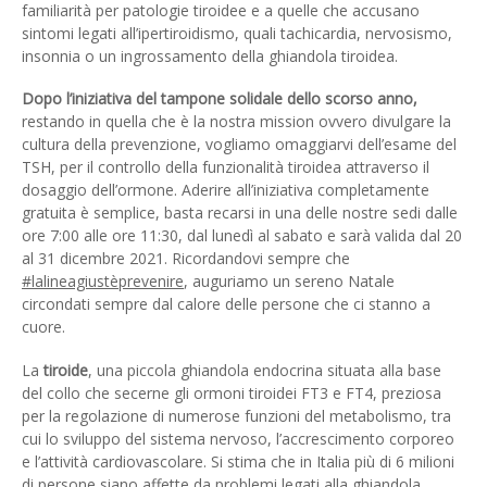
familiarità per patologie tiroidee e a quelle che accusano
sintomi legati all’ipertiroidismo, quali tachicardia, nervosismo,
insonnia o un ingrossamento della ghiandola tiroidea.
Dopo l’iniziativa del tampone solidale dello scorso anno,
restando in quella che è la nostra mission ovvero divulgare la
cultura della prevenzione, vogliamo omaggiarvi dell’esame del
TSH, per il controllo della funzionalità tiroidea attraverso il
dosaggio dell’ormone. Aderire all’iniziativa completamente
gratuita è semplice, basta recarsi in una delle nostre sedi dalle
ore 7:00 alle ore 11:30, dal lunedì al sabato e sarà valida dal 20
al 31 dicembre 2021. Ricordandovi sempre che
#lalineagiustèprevenire
, auguriamo un sereno Natale
circondati sempre dal calore delle persone che ci stanno a
cuore.
La
tiroide
, una piccola ghiandola endocrina situata alla base
del collo che secerne gli ormoni tiroidei FT3 e FT4, preziosa
per la regolazione di numerose funzioni del metabolismo, tra
cui lo sviluppo del sistema nervoso, l’accrescimento corporeo
e l’attività cardiovascolare. Si stima che in Italia più di 6 milioni
di persone siano affette da problemi legati alla ghiandola