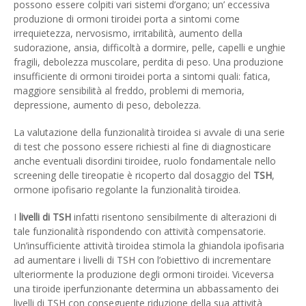
possono essere colpiti vari sistemi d’organo; un’ eccessiva
produzione di ormoni tiroidei porta a sintomi come
irrequietezza, nervosismo, irritabilità, aumento della
sudorazione, ansia, difficoltà a dormire, pelle, capelli e unghie
fragili, debolezza muscolare, perdita di peso. Una produzione
insufficiente di ormoni tiroidei porta a sintomi quali: fatica,
maggiore sensibilità al freddo, problemi di memoria,
depressione, aumento di peso, debolezza.
La valutazione della funzionalità tiroidea si avvale di una serie
di test che possono essere richiesti al fine di diagnosticare
anche eventuali disordini tiroidee, ruolo fondamentale nello
screening delle tireopatie è ricoperto dal dosaggio del
TSH
,
ormone ipofisario regolante la funzionalità tiroidea.
I
livelli di TSH
infatti risentono sensibilmente di alterazioni di
tale funzionalità rispondendo con attività compensatorie.
Un’insufficiente attività tiroidea stimola la ghiandola ipofisaria
ad aumentare i livelli di TSH con l’obiettivo di incrementare
ulteriormente la produzione degli ormoni tiroidei. Viceversa
una tiroide iperfunzionante determina un abbassamento dei
livelli di TSH con conseguente riduzione della sua attività