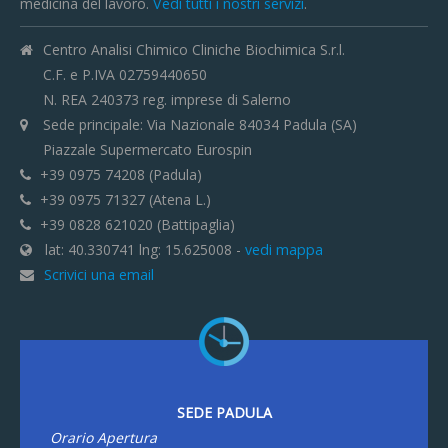
medicina del lavoro.
Vedi tutti i nostri servizi
.
Centro Analisi Chimico Cliniche Biochimica S.r.l.
C.F. e P.IVA 02759440650
N. REA 240373 reg. imprese di Salerno
Sede principale: Via Nazionale 84034 Padula (SA)
Piazzale Supermercato Eurospin
+39 0975 74208 (Padula)
+39 0975 71327 (Atena L.)
+39 0828 621020 (Battipaglia)
lat: 40.330741 lng: 15.625008 -
vedi mappa
Scrivici una email
SEDE PADULA
Orario Apertura