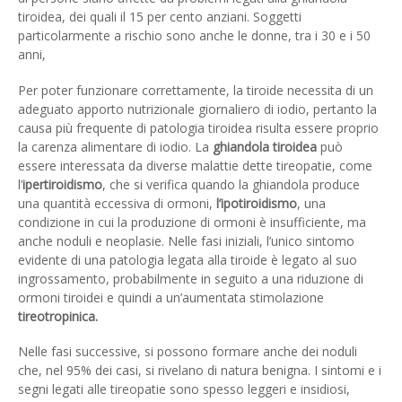
tiroidea, dei quali il 15 per cento anziani. Soggetti
particolarmente a rischio sono anche le donne, tra i 30 e i 50
anni,
Per poter funzionare correttamente, la tiroide necessita di un
adeguato apporto nutrizionale giornaliero di iodio, pertanto la
causa più frequente di patologia tiroidea risulta essere proprio
la carenza alimentare di iodio. La
ghiandola tiroidea
può
essere interessata da diverse malattie dette tireopatie, come
l’
ipertiroidismo
, che si verifica quando la ghiandola produce
una quantità eccessiva di ormoni,
l’ipotiroidismo
, una
condizione in cui la produzione di ormoni è insufficiente, ma
anche noduli e neoplasie. Nelle fasi iniziali, l’unico sintomo
evidente di una patologia legata alla tiroide è legato al suo
ingrossamento, probabilmente in seguito a una riduzione di
ormoni tiroidei e quindi a un’aumentata stimolazione
tireotropinica.
Nelle fasi successive, si possono formare anche dei noduli
che, nel 95% dei casi, si rivelano di natura benigna. I sintomi e i
segni legati alle tireopatie sono spesso leggeri e insidiosi,