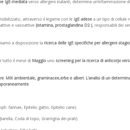
ne IgE-mediata
verso allergeni inalanti, determina un’infiammazione d
nsibilizzato, attraverso il legame con le
IgE adese
a un tipo di cellule 
attive e vasoattive
(istamina, prostaglandina D2 )
, responsabili dei si
iamo a disposizione la
ricerca delle IgE specifiche per allergeni stagio
 tutto il mese di
Maggio
uno
screening per la ricerca di anticorpi ver
ni
:
MIX ambientale, graminacee,erbe e alberi. L’analisi di un determin
ntemporaneamente
.
h. farinae, Epitelio gatto, Epitelio cane)
gliarella, Coda di topo, Gramigna dei prati)