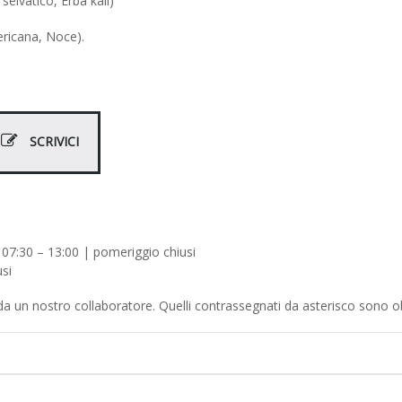
 selvatico, Erba kali)
ericana, Noce).
SCRIVICI
 07:30 – 13:00 | pomeriggio chiusi
si
 da un nostro collaboratore. Quelli contrassegnati da asterisco sono ob