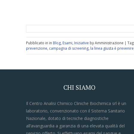
Pubblicato in in
Blog
,
Esami
,
Iniziative
by Amministrazione | Tag
prevenzione
,
campagna di screening
,
la linea giusta è prevenire
CHI SIAMO
Il Centro Analisi Chimico Cliniche Biochimica srl è un
laboratorio, convenzionato con il Sistema Sanitario
Nazionale, dotato di tecniche diagnostiche
all’avanguardia a garanzia di una elevata qualità del
servizio offerto. Si effettuano esami del sangue e