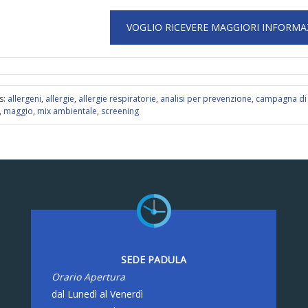
s:
allergeni
,
allergie
,
allergie respiratorie
,
analisi per prevenzione
,
campagna di
,
maggio
,
mix ambientale
,
screening
SEDE PADULA
Orario Apertura
dal Lunedì al Venerdì