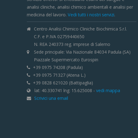
analisi cliniche, analisi chimico ambientali e analisi per
medicina del lavoro.
Vedi tutti i nostri servizi
.
Centro Analisi Chimico Cliniche Biochimica S.r.l.
C.F. e P.IVA 02759440650
N. REA 240373 reg. imprese di Salerno
Sede principale: Via Nazionale 84034 Padula (SA)
Piazzale Supermercato Eurospin
+39 0975 74208 (Padula)
+39 0975 71327 (Atena L.)
+39 0828 621020 (Battipaglia)
lat: 40.330741 lng: 15.625008 -
vedi mappa
Scrivici una email