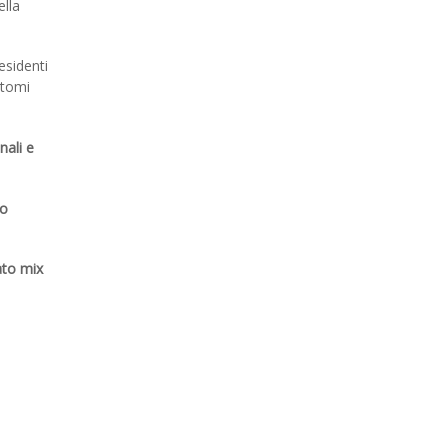
ella
residenti
ntomi
nali e
so
ato mix