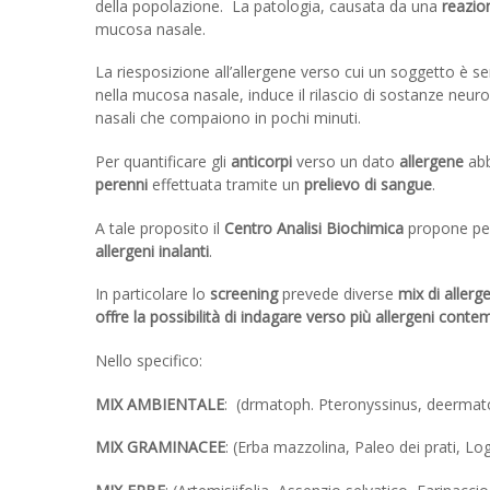
della popolazione. La patologia, causata da una
reazio
mucosa nasale.
La riesposizione all’allergene verso cui un soggetto è se
nella mucosa nasale, induce il rilascio di sostanze neuro
nasali che compaiono in pochi minuti.
Per quantificare gli
anticorpi
verso un dato
allergene
abb
perenni
effettuata tramite un
prelievo di sangue
.
A tale proposito il
Centro Analisi Biochimica
propone per
allergeni inalanti
.
In particolare lo
screening
prevede diverse
mix di allerge
offre la possibilità di indagare verso più allergeni co
Nello specifico:
MIX AMBIENTALE
: (drmatoph. Pteronyssinus, deermatop
MIX GRAMINACEE
: (Erba mazzolina, Paleo dei prati, Lo