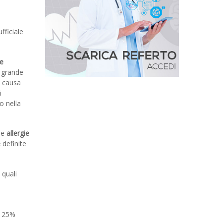
e
ufficiale
rie.
ie
 grande
a causa
i
o nella
le
allergie
e
definite
 quali
il 25%