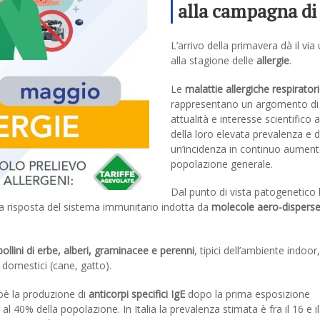
alla campagna di
prevenzione dell
L’arrivo della primavera dà il via 
allergie respirato
alla stagione delle
allergie
.
Scopri i dettagli.
Le
malattie allergiche respirator
rappresentano un argomento di
attualità e interesse scientifico 
della loro elevata prevalenza e d
un’incidenza in continuo aument
popolazione generale.
Dal punto di vista patogenetico 
na risposta del sistema immunitario indotta da
molecole aero-dispers
ollini di erbe, alberi, graminacee e perenni
, tipici dell’ambiente indoor,
i domestici (cane, gatto).
ioè la produzione di
anticorpi specifici IgE
dopo la prima esposizione
 al 40% della popolazione. In Italia la prevalenza stimata è fra il 16 e 