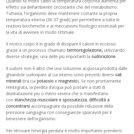
Quando fa molto caldo la temperatura corporea aumenta per
effetto sia dell’ambiente circostante che del metabolismo.
Tuttavia, l’organismo deve mantenere costante la propria
temperatura interna (36-37 gradi) per permettere a tutte le
reazioni biochimiche e ai meccanismi fisiologici essenziali per
la vita di avvenire in modo ottimale.
Il nostro corpo è in grado di dissipare il calore in eccesso
grazie a un processo chiamato
termoregolazione,
utilizzando
diverse strategie, una delle più importanti la
sudorazione
.
Il sudore non è altro che una soluzione acquosa prodotta dalle
ghiandole sudoripare al cui interno sono presenti diversi
sali
minerali
(tra cui
potassio
e
magnesio
). Se non prontamente
reintegrata, la perdita d’acqua può portare a stati di
disidratazione più o meno severa che si manifestano
con
stanchezza muscolare e spossatezza
,
difficoltà a
concentrarsi
accompagnate da possibile riduzione della
pressione sanguigna con conseguenze spiacevoli per il
benessere dell’organismo.
Per ritrovare l’energia perduta è molto importante prendersi