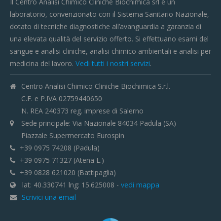
Il Centro Analisi Chimico Cliniche Biochimica srl è un
laboratorio, convenzionato con il Sistema Sanitario Nazionale,
dotato di tecniche diagnostiche all’avanguardia a garanzia di
una elevata qualità del servizio offerto. Si effettuano esami del
sangue e analisi cliniche, analisi chimico ambientali e analisi per
medicina del lavoro.
Vedi tutti i nostri servizi
.
Centro Analisi Chimico Cliniche Biochimica S.r.l.
C.F. e P.IVA 02759440650
N. REA 240373 reg. imprese di Salerno
Sede principale: Via Nazionale 84034 Padula (SA)
Piazzale Supermercato Eurospin
+39 0975 74208 (Padula)
+39 0975 71327 (Atena L.)
+39 0828 621020 (Battipaglia)
lat: 40.330741 lng: 15.625008 -
vedi mappa
Scrivici una email