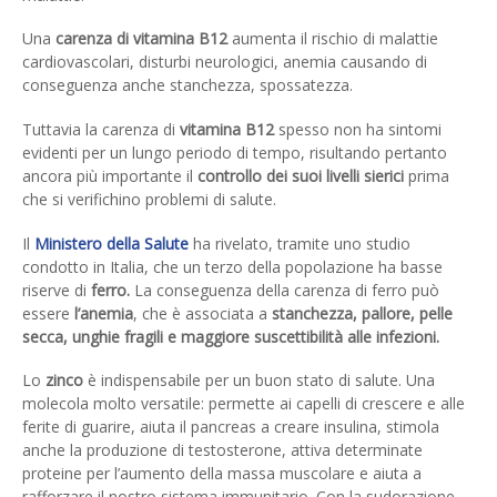
Una
carenza di vitamina B12
aumenta il rischio di malattie
cardiovascolari, disturbi neurologici, anemia causando di
conseguenza anche stanchezza, spossatezza.
Tuttavia la carenza di
vitamina B12
spesso non ha sintomi
evidenti per un lungo periodo di tempo, risultando pertanto
ancora più importante il
controllo dei suoi livelli sierici
prima
che si verifichino problemi di salute.
Il
Ministero della Salute
ha rivelato, tramite uno studio
condotto in Italia, che un terzo della popolazione ha basse
riserve di
ferro.
La conseguenza della carenza di ferro può
essere
l’anemia
, che è associata a
stanchezza, pallore, pelle
secca, unghie fragili e maggiore suscettibilità alle infezioni.
Lo
zinco
è indispensabile per un buon stato di salute. Una
molecola molto versatile: permette ai capelli di crescere e alle
ferite di guarire, aiuta il pancreas a creare insulina, stimola
anche la produzione di testosterone, attiva determinate
proteine per l’aumento della massa muscolare e aiuta a
rafforzare il nostro sistema immunitario. Con la sudorazione,