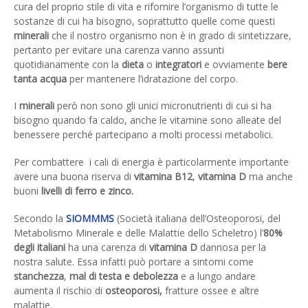
cura del proprio stile di vita e rifornire l’organismo di tutte le
sostanze di cui ha bisogno, soprattutto quelle come questi
minerali
che il nostro organismo non è in grado di sintetizzare,
pertanto per evitare una carenza vanno assunti
quotidianamente con la
dieta
o
integratori
e ovviamente
bere
tanta acqua
per mantenere l’idratazione del corpo.
I
minerali
però non sono gli unici micronutrienti di cui si ha
bisogno quando fa caldo, anche le vitamine sono alleate del
benessere perché partecipano a molti processi metabolici.
Per combattere i cali di energia è particolarmente importante
avere una buona riserva di
vitamina B12
,
vitamina D
ma anche
buoni
livelli di ferro e zinco.
Secondo la
SIOMMMS
(Società italiana dell’Osteoporosi, del
Metabolismo Minerale e delle Malattie dello Scheletro) l’
80%
degli italiani
ha una carenza di
vitamina D
dannosa per la
nostra salute. Essa infatti può portare a sintomi come
stanchezza
,
mal di testa e debolezza
e a lungo andare
aumenta il rischio di
osteoporosi,
fratture ossee e altre
malattie.