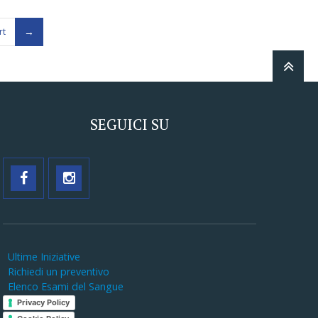
rt
SEGUICI SU
Ultime Iniziative
Richiedi un preventivo
Elenco Esami del Sangue
Privacy Policy