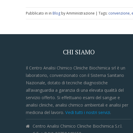
Pubblicato in in
Blog
by Amministrazione | Tags:
convenzione
,
CHI SIAMO
Il Centro Analisi Chimico Cliniche Biochimica srl è un
laboratorio, convenzionato con il Sistema Sanitario
Nazionale, dotato di tecniche diagnostiche
all’avanguardia a garanzia di una elevata qualità del
servizio offerto. Si effettuano esami del sangue e
analisi cliniche, analisi chimico ambientali e analisi per
medicina del lavoro.
Vedi tutti i nostri servizi
.
Centro Analisi Chimico Cliniche Biochimica S.r.l.