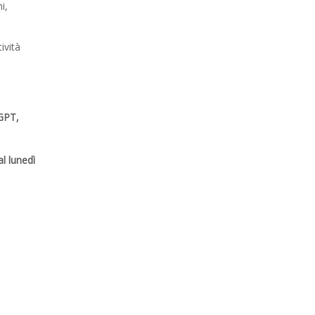
i,
ività
GPT,
al lunedì