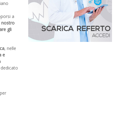
iano
porsi a
l nostro
re gli
ica
, nelle
a e
à
dedicato
 per