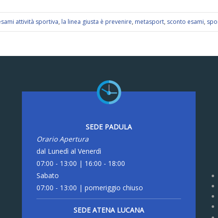
esami attività sportiva
,
la linea giusta è prevenire
,
metasport
,
sconto esami
,
spo
SEDE PADULA
Orario Apertura
dal Lunedì al Venerdì
07:00 - 13:00 | 16:00 - 18:00
Sabato
07:00 - 13:00 | pomeriggio chiuso
SEDE ATENA LUCANA