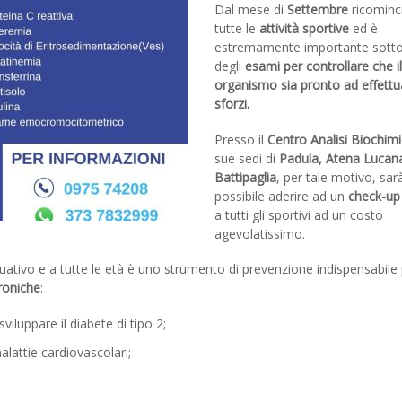
Dal mese di
Settembre
ricominc
tutte le
attività sportive
ed è
estremamente importante sotto
degli
esami per controllare che i
organismo sia pronto ad effettua
sforzi.
Presso il
Centro Analisi Biochim
sue sedi di
Padula, Atena Lucan
Battipaglia
, per tale motivo, sar
possibile aderire ad un
check-up
a tutti gli sportivi ad un costo
agevolatissimo.
ativo e a tutte le età è uno strumento di prevenzione indispensabile
roniche
:
sviluppare il diabete di tipo 2;
malattie cardiovascolari;