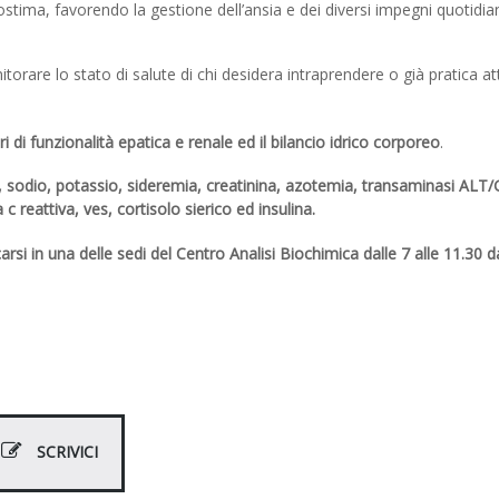
stima, favorendo la gestione dell’ansia e dei diversi impegni quotidian
orare lo stato di salute di chi desidera intraprendere o già pratica att
i di funzionalità epatica e renale ed il bilancio idrico corporeo
.
odio, potassio, sideremia, creatinina, azotemia, transaminasi ALT/
c reattiva, ves, cortisolo sierico ed insulina.
rsi in una delle sedi del Centro Analisi Biochimica dalle 7 alle 11.30 d
SCRIVICI