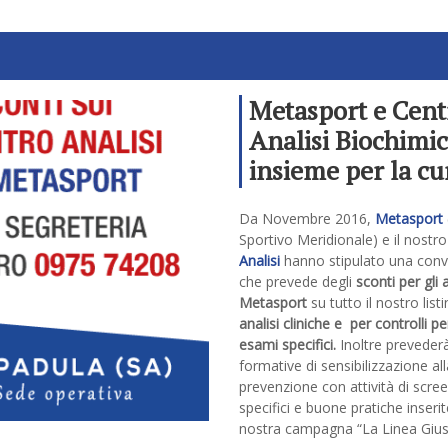
Metasport e Cent
Analisi Biochimi
insieme per la cu
della tua salute!
Da Novembre 2016,
Metasport
Sportivo Meridionale) e il nostr
Analisi
hanno stipulato una con
che prevede degli
sconti per gli 
Metasport
su tutto il nostro listi
analisi cliniche e per controlli pe
esami specifici.
Inoltre preveder
formative di sensibilizzazione all
prevenzione con attività di scre
specifici e buone pratiche inserit
nostra campagna “La Linea Gius