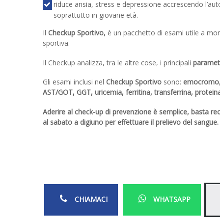
riduce ansia, stress e depressione accrescendo l’auto
soprattutto in giovane età.
Il
Checkup Sportivo,
è un pacchetto di esami utile a monit
sportiva.
Il Checkup analizza, tra le altre cose, i principali
parametr
Gli esami inclusi nel
Checkup Sportivo
sono:
emocromo, s
AST/GOT, GGT, uricemia, ferritina, transferrina, proteina 
Aderire al check-up di prevenzione è semplice, basta reca
al sabato a digiuno per effettuare il prelievo del sangue.
CHIAMACI
WHATSAPP