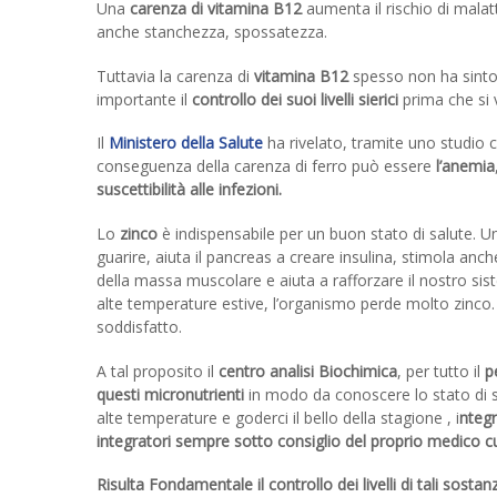
Una
carenza di vitamina B12
aumenta il rischio di malat
anche stanchezza, spossatezza.
Tuttavia la carenza di
vitamina B12
spesso non ha sintom
importante il
controllo dei suoi livelli sierici
prima che si v
Il
Ministero della Salute
ha rivelato, tramite uno studio c
conseguenza della carenza di ferro può essere
l’anemia
suscettibilità alle infezioni.
Lo
zinco
è indispensabile per un buon stato di salute. Una
guarire, aiuta il pancreas a creare insulina, stimola an
della massa muscolare e aiuta a rafforzare il nostro sis
alte temperature estive, l’organismo perde molto zinco.
soddisfatto.
A tal proposito il
centro analisi Biochimica
, per tutto il
pe
questi micronutrienti
in modo da conoscere lo stato di sa
alte temperature e goderci il bello della stagione , i
ntegr
integratori sempre sotto consiglio del proprio medico c
Risulta Fondamentale il controllo dei livelli di tali sostan