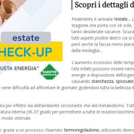
Scopri i dettagli 
nuova campagna
Finalmente è arrivata l’
estate…
L
estate
stagione che porta con sé sole, 
tanto desiderate vacanze. Sicu
tutti aspetti positivi dietro cui s
però anche la faccia meno piac
della medaglia…
L’aumento eccessivo delle temp
l’afa infatti possono essere nemi
energie a disposizione dell’org
causando
stanchezza
,
spossate
re serie difficoltà ad affrontare le giornate godendosi tutta la bellezza 
per effetto sia dell’ambiente circostante che del metabolismo. Tutt
ura interna (36-37 gradi) per permettere a tutte le reazioni biochimi
in modo ottimale.
esso grazie a un processo chiamato
termoregolazione,
utilizzando diver