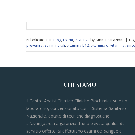
Pubblicato in in
Blog
,
Esami
,
Iniziative
by Amministrazione | Tag
prevenire
,
sali minerali
,
vitamina b12
,
vitamina d
,
vitamine
,
zinc
CHI SIAMO
Il Centro Analisi Chimico Cliniche Biochimica srl è un
laboratorio, convenzionato con il Sistema Sanitario
Nazionale, dotato di tecniche diagnostiche
all’avanguardia a garanzia di una elevata qualità del
servizio offerto. Si effettuano esami del sangue e