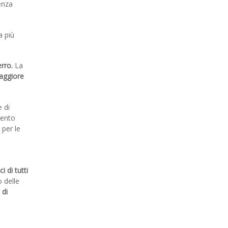
enza
a più
erro.
La
maggiore
e di
mento
 per le
ci di tutti
 delle
 di