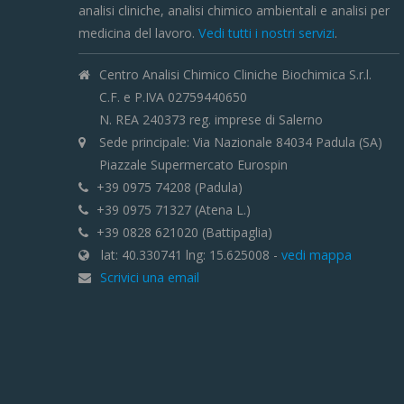
analisi cliniche, analisi chimico ambientali e analisi per
medicina del lavoro.
Vedi tutti i nostri servizi
.
Centro Analisi Chimico Cliniche Biochimica S.r.l.
C.F. e P.IVA 02759440650
N. REA 240373 reg. imprese di Salerno
Sede principale: Via Nazionale 84034 Padula (SA)
Piazzale Supermercato Eurospin
+39 0975 74208 (Padula)
+39 0975 71327 (Atena L.)
+39 0828 621020 (Battipaglia)
lat: 40.330741 lng: 15.625008 -
vedi mappa
Scrivici una email