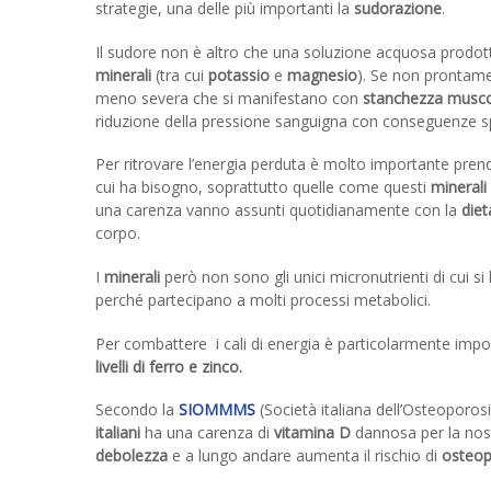
strategie, una delle più importanti la
sudorazione
.
Il sudore non è altro che una soluzione acquosa prodott
minerali
(tra cui
potassio
e
magnesio
). Se non prontamen
meno severa che si manifestano con
stanchezza musco
riduzione della pressione sanguigna con conseguenze spi
Per ritrovare l’energia perduta è molto importante prender
cui ha bisogno, soprattutto quelle come questi
minerali
una carenza vanno assunti quotidianamente con la
diet
corpo.
I
minerali
però non sono gli unici micronutrienti di cui 
perché partecipano a molti processi metabolici.
Per combattere i cali di energia è particolarmente imp
livelli di ferro e zinco.
Secondo la
SIOMMMS
(Società italiana dell’Osteoporosi
italiani
ha una carenza di
vitamina D
dannosa per la nost
debolezza
e a lungo andare aumenta il rischio di
osteop