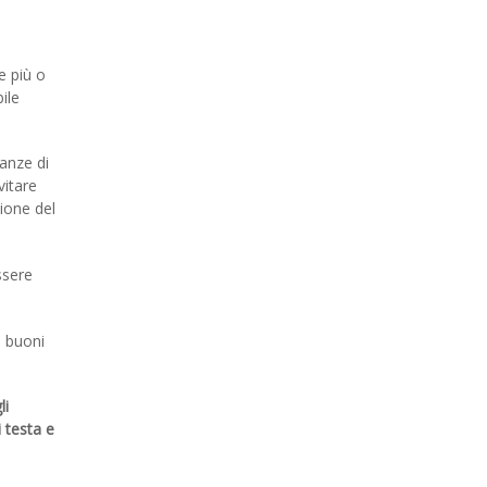
e più o
ile
tanze di
vitare
ione del
ssere
 buoni
li
 testa e