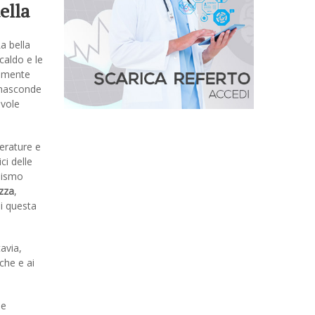
della
a bella
caldo e le
ramente
i nasconde
evole
erature e
ci delle
anismo
zza
,
di questa
avia,
che e ai
se