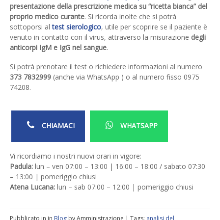
presentazione della prescrizione medica su “ricetta bianca” del
proprio medico curante
. Si ricorda inolte che si potrà
sottoporsi al
test sierologico
, utile per scoprire se il paziente è
venuto in contatto con il virus, attraverso la misurazione
degli
anticorpi IgM e IgG nel sangue
.
Si potrà prenotare il test o richiedere informazioni al numero
373 7832999
(anche via WhatsApp ) o al numero fisso 0975
74208.
CHIAMACI
WHATSAPP
Vi ricordiamo i nostri nuovi orari in vigore:
Padula:
lun – ven 07:00 – 13:00 | 16:00 – 18:00 / sabato 07:30
– 13:00 | pomeriggio chiusi
Atena Lucana:
lun – sab 07:00 – 12:00 | pomeriggio chiusi
Pubblicato in in
Blog
by Amministrazione | Tags:
analisi del