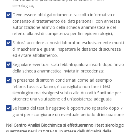
sierologico;
Deve essere obbligatoriamente raccolta informativa e
consenso al trattamento dei dati personali, con annessa
autorizzazione all’invio della scheda anamnestica e del
referto alla asl di competenza per fini epidemiologici;
Si dorà accedere ai nostri laboratori esclusivamente muniti
di mascherina e guanti, rispettare le distanze di sicurezza
ed evitare affollamento.
Segnalare eventuali stati febbrili qualora insorti dopo l’invio
della scheda anamnestica inviata in precedenza;
In presenza di sintomi conclamati come ad esempio
febbre, tosse, affanno, è consigliato non fare il
test
sierologico
ma rivolgersi subito alle Autorità Sanitarie per
ottenere una valutazione ed un’assistenza adeguata.
Se l’esito del test è negativo è opportuno ripeterlo dopo 7
giorni per scongiurare un eventuale periodo di incubazione.
Nel Centro Analisi Biochimica si effettueranno i test sierologici
quantitativi per il COVID-19. In attesa dell’ufficialità della