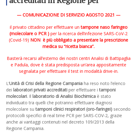
accreditati in Regione per
effettuare i tamponi
— COMUNICAZIONE DI SERVIZIO AGOSTO 2021 —
il privato cittadino per effettuare un
tampone naso faringeo
(molecolare o PCR )
per la ricerca dell’infezione SARS-CoV-2
(Covid-19)
NON è più obbligato a presentare la prescrizione
medica su “ricetta bianca”.
Basterà recarsi all’esterno dei nostri centri Analisi di Battipaglia
e Padula, dove è stata predisposta un’area appositamente
segnalata per effettuare il test in modalità drive-in.
L’
Unità di Crisi della Regione Campania
ha reso noto l’elenco
dei
laboratori privati accreditati
per effettuare i
tamponi
molecolari
. Il
laboratorio di Analisi Biochimica
è stato
individuato tra quelli che potranno effettuare diagnosi
molecolare su
tamponi clinici respiratori (oro-faringei)
secondo
protocolli specifici di real time PCR per SARS-COV-2, grazie
anche ai vantaggi contenuti nel decreto 109/2013 della
Regione Campania.