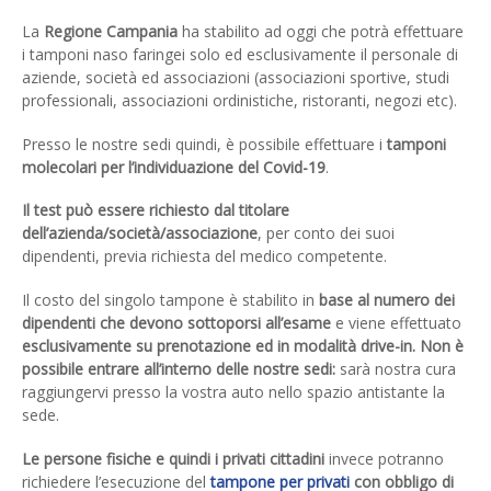
Battipaglia. Scopri tutte le
La
Regione Campania
ha stabilito ad oggi che potrà effettuare
informazioni e prenota presso i
i tamponi naso faringei solo ed esclusivamente il personale di
nostri Centri Analisi Biochimica
aziende, società ed associazioni (associazioni sportive, studi
professionali, associazioni ordinistiche, ristoranti, negozi etc).
nel Vallo di Diano
Presso le nostre sedi quindi, è possibile effettuare i
tamponi
molecolari per l’individuazione del Covid-19
.
Il test può essere richiesto dal titolare
dell’azienda/società/associazione
, per conto dei suoi
dipendenti, previa richiesta del medico competente.
Il costo del singolo tampone è stabilito in
base al numero dei
dipendenti che devono sottoporsi all’esame
e viene effettuato
esclusivamente su prenotazione ed in modalità drive-in. Non è
possibile entrare all’interno delle nostre sedi:
sarà nostra cura
raggiungervi presso la vostra auto nello spazio antistante la
sede.
Le persone fisiche e quindi i privati cittadini
invece potranno
richiedere l’esecuzione del
tampone per privati
con obbligo di