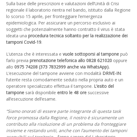
Sulla base delle prescrizioni e valutazioni dell’Unità di Crisi
regionale il laboratorio rientra nel bando, istituito dalla Regione
lo scorso 15 aprile, per fronteggiare l’emergenza
epidemiologica. Per assicurare un percorso esclusivo ai
soggetti che potenzialmente hanno contratto il virus è stata
ideata una
procedura tecnica soltanto per la realizzazione dei
tamponi Covid-19
.
L’utenza che è interessata e
vuole sottoporsi al tampone
può
farlo previa
prenotazione telefonica allo 0828 621020
oppure
allo
0975 74208 (373 7832999 anche via WhatsApp).
L’esecuzione del tampone avviene con modalità
DRIVE-IN
:
l’utente resta comodamente seduto nella propria auto e un
operatore specializzato effettua il tampone.
L’esito del
tampone
sarà disponibile
entro le 48 ore
successive
all’esecuzione dell’esame.
“Siamo onorati di essere parte integrante di questa task
force promossa dalla Regione, il nostro è sicuramente un
contributo alla risoluzione di un problema da fronteggiare
insieme e restando uniti, anche con l’aumento dei tamponi
eseguibili sul territorio –
fanno sapere dal Laboratorio
-.