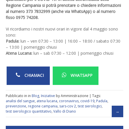
Regione Campania si potrà prenotare o chiedere informazioni
al numero 373 7832999 (anche via WhatsApp) o al numero
fisso 0975 74208.
Vi ricordiamo i nostri nuovi orari in vigore dal 4 maggio sono
sono:
Padula:
lun – ven 07:30 – 13:00 | 16:00 – 18:00 / sabato 07:30
– 13:00 | pomeriggio chiusi
Atena Lucana:
lun – sab 07:30 – 12:00 | pomeriggio chiusi
CHIAMACI
WHATSAPP
Pubblicato in in
Blog
,
Iniziative
by Amministrazione | Tags:
analisi del sangue
,
atena lucana
,
coronavirus
,
covid-19
,
Padula
,
prevenzione
,
regione campania
,
sars-cov 2
,
test sierologici
,
test sierologico quantitativo
,
Vallo di Diano