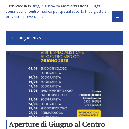
Pubblicato in in
Blog
,
Iniziative
by Amministrazione | Tags:
atena lucana
,
centro medico polispecialistico
,
la linea giusta è
prevenire
,
prevenzione
11 Giugno 2026
Aperture di Giugno al Centro