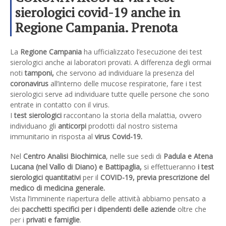
sierologici covid-19 anche in
Regione Campania. Prenota
presso i nostri Centri Analisi
La
Regione Campania
ha ufficializzato l’esecuzione dei test
Biochimica nel Vallo di Diano
sierologici anche ai laboratori provati. A differenza degli ormai
noti
tamponi,
che servono ad individuare la presenza del
coronavirus
all’interno delle mucose respiratorie, fare i test
sierologici serve ad individuare tutte quelle persone che sono
entrate in contatto con il virus.
I
test sierologici
raccontano la storia della malattia, ovvero
individuano gli
anticorpi
prodotti dal nostro sistema
immunitario in risposta al
virus Covid-19.
Nel
Centro Analisi Biochimica
, nelle sue sedi di
Padula e Atena
Lucana (nel Vallo di Diano) e Battipaglia,
si effettueranno
i test
sierologici quantitativi
per il
COVID-19, previa prescrizione del
medico di medicina generale.
Vista l’imminente riapertura delle attività abbiamo pensato a
dei
pacchetti specifici per i dipendenti delle aziende
oltre che
per i
privati e famiglie
.