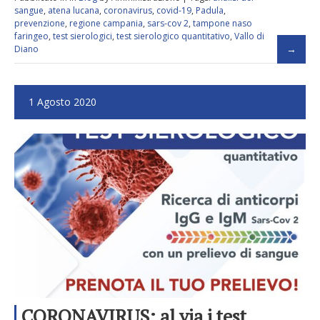
sangue
,
atena lucana
,
coronavirus
,
covid-19
,
Padula
,
prevenzione
,
regione campania
,
sars-cov 2
,
tampone naso
faringeo
,
test sierologici
,
test sierologico quantitativo
,
Vallo di
Diano
1 Agosto 2020
CORONAVIRUS: al via i test