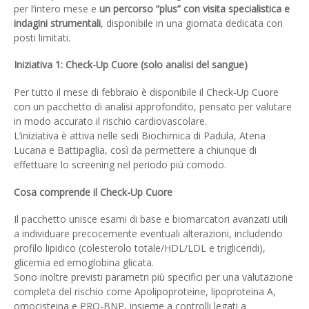
per l’intero mese e
un percorso “plus” con visita specialistica e
indagini strumentali
, disponibile in una giornata dedicata con
posti limitati.
Iniziativa 1: Check-Up Cuore (solo analisi del sangue)
Per tutto il mese di febbraio è disponibile il Check-Up Cuore
con un pacchetto di analisi approfondito, pensato per valutare
in modo accurato il rischio cardiovascolare.
L’iniziativa è attiva nelle sedi Biochimica di Padula, Atena
Lucana e Battipaglia, così da permettere a chiunque di
effettuare lo screening nel periodo più comodo.
Cosa comprende il Check-Up Cuore
Il pacchetto unisce esami di base e biomarcatori avanzati utili
a individuare precocemente eventuali alterazioni, includendo
profilo lipidico (colesterolo totale/HDL/LDL e trigliceridi),
glicemia ed emoglobina glicata.
Sono inoltre previsti parametri più specifici per una valutazione
completa del rischio come Apolipoproteine, lipoproteina A,
omocisteina e PRO-BNP, insieme a controlli legati a