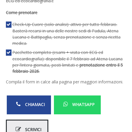
ECG ed ecocardiografia.c
Come prenotare
Check-Up Cuore (solo analisi): attivo per tutto febbraio.
Basterà recarsi in una delle nostre sedi di Padula, Atena
Lucana e Battipaglia, senza prenotazione e senza ricetta
medica.
Pacchetto completo (esami + visita con ECG ed
ecocardiografia): disponibile il 7 febbraio ad Atena Lucana
per l’intera giornata, posti limitati e
prenotazione entro il 5
febbraio 2026
.
Compila il form in calce alla pagina per maggiori informazioni.
CHIAMACI
WHATSAPP
SCRIVICI