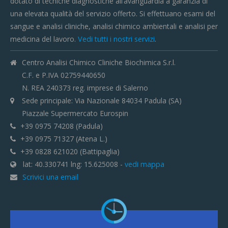
dotato di tecniche diagnostiche all’avanguardia a garanzia di
una elevata qualità del servizio offerto. Si effettuano esami del
sangue e analisi cliniche, analisi chimico ambientali e analisi per
medicina del lavoro.
Vedi tutti i nostri servizi
.
Centro Analisi Chimico Cliniche Biochimica S.r.l.
C.F. e P.IVA 02759440650
N. REA 240373 reg. imprese di Salerno
Sede principale: Via Nazionale 84034 Padula (SA)
Piazzale Supermercato Eurospin
+39 0975 74208 (Padula)
+39 0975 71327 (Atena L.)
+39 0828 621020 (Battipaglia)
lat: 40.330741 lng: 15.625008 -
vedi mappa
Scrivici una email