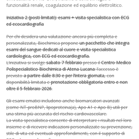
funzionalità renale, coagulazione ed equilibrio elettrolitico.
Iniziativa 2 (posti limitati): esami + visita specialistica con ECG
ed ecocardiografia
Per chi desidera una valutazione ancora più completa e
personalizzata, Biochimica propone
un pacchetto che integra
esami del sangue dedicati al cuore e visita specialistica
cardiologica, con ECG ed ecocardiografia.
L’iniziativa si svolge
sabato 7 febbraio
presso il
Centro Medico
Polispecialistico Biochimica di Atena Lucana
: l’accesso è
previsto
a partire dalle 8:30 e per l’intera giornata
, con
disponibilità limitata e
prenotazione obbligatoria entro e non
oltre il 5 febbraio 2026
.
Gli esami ematici includono anche biomarcatori avanzati
(come NT-proBNP, lipoproteina(a), Apo A1 e Apo B) utili per
una stima più accurata del rischio cardiovascolare.
La visita specialistica consente di interpretare i risultati nel loro
insieme e di ricevere indicazioni personalizzate su prevenzione,
stile di vita ed eventuali approfondimenti, con il supporto di