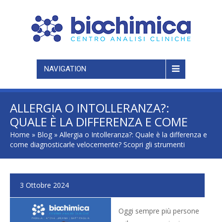
NAVIGATION
ALLERGIA O INTOLLERANZA?:
QUALE È LA DIFFERENZA E COME
DIAGNOSTICARLE
Home
»
Blog
»
Allergia o Intolleranza?: Quale è la differenza e
come diagnosticarle velocemente? Scopri gli strumenti
VELOCEMENTE? SCOPRI GLI
STRUMENTI
3 Ottobre 2024
Oggi sempre più persone