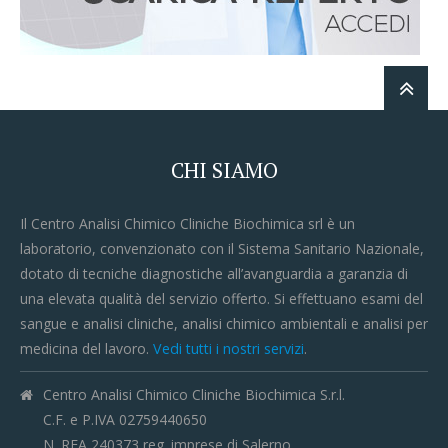
CHI SIAMO
Il Centro Analisi Chimico Cliniche Biochimica srl è un
laboratorio, convenzionato con il Sistema Sanitario Nazionale,
dotato di tecniche diagnostiche all’avanguardia a garanzia di
una elevata qualità del servizio offerto. Si effettuano esami del
sangue e analisi cliniche, analisi chimico ambientali e analisi per
medicina del lavoro.
Vedi tutti i nostri servizi
.
Centro Analisi Chimico Cliniche Biochimica S.r.l.
C.F. e P.IVA 02759440650
N. REA 240373 reg. imprese di Salerno