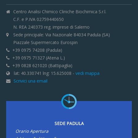
Centro Analisi Chimico Cliniche Biochimica S.r.l.
C.F. e P.IVA 02759440650
N. REA 240373 reg. imprese di Salerno
Sede principale: Via Nazionale 84034 Padula (SA)
Piazzale Supermercato Eurospin
+39 0975 74208 (Padula)
+39 0975 71327 (Atena L.)
+39 0828 621020 (Battipaglia)
lat: 40.330741 lng: 15.625008 -
vedi mappa
Scrivici una email
SEDE PADULA
Orario Apertura