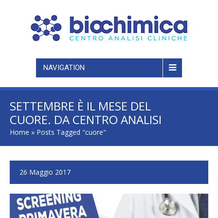
NAVIGATION
SETTEMBRE È IL MESE DEL
CUORE. DA CENTRO ANALISI
BIOCHIMICA UN CHECKUP PER
Home
»
Posts Tagged "cuore"
PREVENIRE MALATTIE
CARDIACHE
26 Maggio 2017