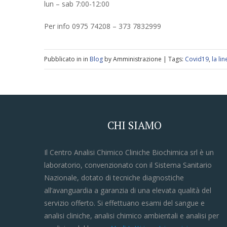
lun – sab 7:00-12:00
Per info 0975 74208 – 373 7832999
Pubblicato in in
Blog
by Amministrazione | Tags:
Covid19
,
la li
CHI SIAMO
Il Centro Analisi Chimico Cliniche Biochimica srl è un
laboratorio, convenzionato con il Sistema Sanitario
Nazionale, dotato di tecniche diagnostiche
all’avanguardia a garanzia di una elevata qualità del
servizio offerto. Si effettuano esami del sangue e
analisi cliniche, analisi chimico ambientali e analisi per