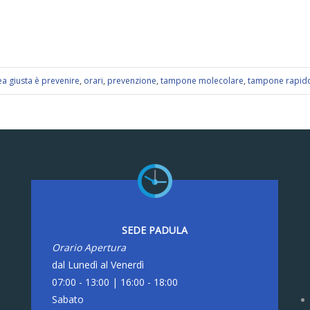
nea giusta è prevenire
,
orari
,
prevenzione
,
tampone molecolare
,
tampone rapid
SEDE PADULA
Orario Apertura
dal Lunedì al Venerdì
07:00 - 13:00 | 16:00 - 18:00
Sabato