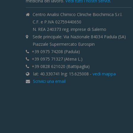
medicina del lavoro.
Vedi tutti i nostri servizi
.
Centro Analisi Chimico Cliniche Biochimica S.r.l.
C.F. e P.IVA 02759440650
N. REA 240373 reg. imprese di Salerno
Sede principale: Via Nazionale 84034 Padula (SA)
Piazzale Supermercato Eurospin
+39 0975 74208 (Padula)
+39 0975 71327 (Atena L.)
+39 0828 621020 (Battipaglia)
lat: 40.330741 lng: 15.625008 -
vedi mappa
Scrivici una email